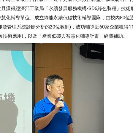
且獲得經濟部工業局「永續發展服務機構-SD6綠色製程」技術
化輔導單位。成立綠能永續低碳技術輔導團隊，由校內80位通過IS
01 能源管理系統診斷分析的20位教師)，成功輔導近60家企業獲
碳技術應用)，以及「產業低碳與智慧化輔導計畫」經費補助。