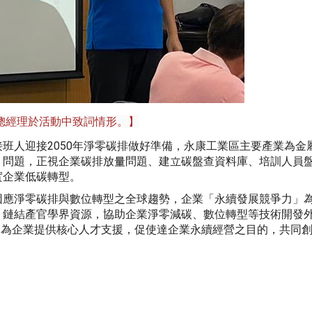
總經理於活動中致詞情形。】
班人迎接2050年淨零碳排做好準備，永康工業區主要產業為金
」問題，正視企業碳排放量問題、建立碳盤查資料庫、培訓人員
實企業低碳轉型。
因應淨零碳排與數位轉型之全球趨勢，企業「永續發展競爭力」
，鏈結產官學界資源，協助企業淨零減碳、數位轉型等技術開發
，為企業提供核心人才支援，促使達企業永續經營之目的，共同