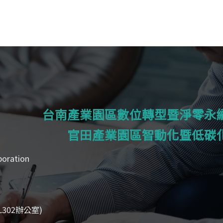
台南產業園區數位轉型暨淨零永
官田產業園區智動化暨低碳
boration
302辦公室)